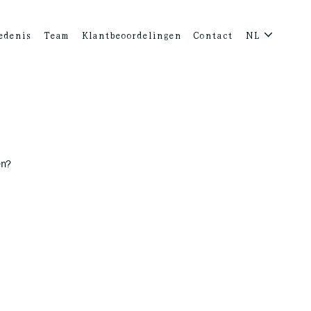
edenis
Team
Klantbeoordelingen
Contact
NL
en?
.