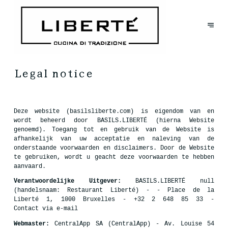
Legal notice
Deze website (basilsliberte.com) is eigendom van en
wordt beheerd door BASILS.LIBERTÉ (hierna Website
genoemd). Toegang tot en gebruik van de Website is
afhankelijk van uw acceptatie en naleving van de
onderstaande voorwaarden en disclaimers. Door de Website
te gebruiken, wordt u geacht deze voorwaarden te hebben
aanvaard.
Verantwoordelijke Uitgever:
BASILS.LIBERTÉ null
(handelsnaam: Restaurant Liberté) - - Place de la
Liberté 1, 1000 Bruxelles - +32 2 648 85 33 -
Contact via e-mail
Webmaster:
CentralApp SA (CentralApp) - Av. Louise 54